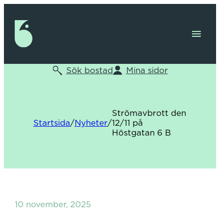
Sök bostad
Mina sidor
Strömavbrott den
Startsida
/
Nyheter
/
12/11 på
Höstgatan 6 B
10 november, 2025