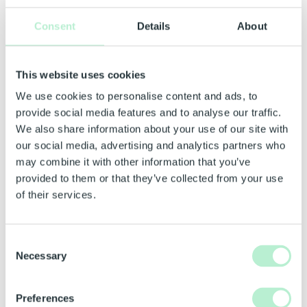
Consent
Details
About
This website uses cookies
We use cookies to personalise content and ads, to
provide social media features and to analyse our traffic.
We also share information about your use of our site with
our social media, advertising and analytics partners who
may combine it with other information that you’ve
provided to them or that they’ve collected from your use
of their services.
Nya besökstider i kundtjänst:
Tisdagar: 10.00–12.00
Consent
Torsdagar: 14.00–16.00
Necessary
Selection
Varmt välkommen – vi ser fram emot att
Preferences
träffa dig!